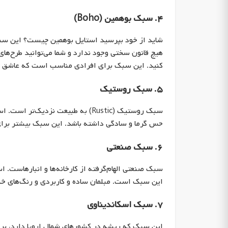
۴. سبک بوهمین (Boho)
شاید از خود بپرسید استایل بوهمین چیست؟ این سبک ب
هیچ قانون سختی وجود ندارد و شما می‌توانید طرح‌های
کنید. این سبک برای افرادی مناسب است که عاشق ت
۵. سبک روستیک
سبک روستیک (Rustic) به طبیعت نزد
حس گرما و سادگی داشته باشد. این سبک بیشتر برای 
۶. سبک صنعتی
سبک صنعتی الهام‌گرفته از کارخانه‌ها و انبارهاست. است
این سبک است. مبلمان ساده و کاربردی و رنگ‌های خنث
۷. سبک اسکاندیناوی
این سبک که ریشه در کشورهای شمال اروپا دارد، بر س