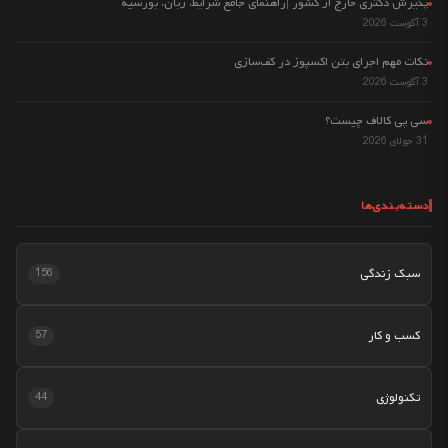
پذیرش دکتری خارج از کشور |راهنمای جامع شرایط، زبان، بورسیه
3 آگوست 2026
نکات مهم اجرای بتن اکسپوز در کف‌سازی
3 آگوست 2026
سی پی کالاف چیست؟
31 جولای 2026
دسته‌بندی‌ها
سبک زندگی
156
کسب و کار
57
تکنولوژی
44