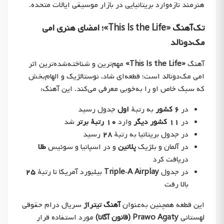
هنرمند تازه‌وارد بریتانیایی در بازار موسیقی ایالات متحده.
تک‌آهنگ «This Is the Life»؛ امضای هنری امی
مک‌دونالد
آهنگ
«This Is the Life»
مهم‌ترین و شناخته‌شده‌ترین اثر
امی مک‌دونالد است؛ قطعه‌ای شاد، نوستالژیک و الهام‌بخش
که سبک خاص او را به‌خوبی معرفی می‌کند. این آهنگ:
در
۶ کشور
به رتبهٔ
اول
جدول رسید
در
۱۱ کشور دیگر
وارد
۱۰ رتبهٔ برتر
شد
در جدول بریتانیا به رتبهٔ
۲۸
رسید
در آلمان و بلژیک
پلاتین
و در اسپانیا و سوئیس
طلا
دریافت کرد
در جدول
Triple‑A Airplay
بیلبورد آمریکا تا رتبهٔ
۲۵
بالا رفت
این قطعه همچنین به‌عنوان
آهنگ تیتراژ
سریال درام حقوقی
لهستانی
Prawo Agaty (قانون آگاتا)
مورد استفاده قرار