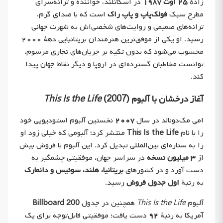
زادهٔ
۲۵ اوت ۱۹۸۷
در اسکاتلند، خواننده و ترانه‌سرای
مطرح سبک
فولک‌پاپ و پاپ راک
است که با صدای گرم،
ترانه‌های صمیمی و روایت‌های شخصی‌اش به شهرت جهانی
رسید. او یکی از موفق‌ترین هنرمندان بریتانیایی دههٔ ۲۰۰۰
محسوب می‌شود که بدون تکیه بر جریان‌های تجاری مرسوم،
توانست مخاطبان گسترده‌ای در اروپا و دیگر نقاط جهان پیدا
کند.
آغاز درخشان با آلبوم
(2007)
This Is the Life
امی مک‌دونالد در سال
۲۰۰۷
نخستین آلبوم استودیویی خود
را با نام
This Is the Life
منتشر کرد؛ آلبومی که خیلی زود او
را به ستاره‌ای بین‌المللی تبدیل کرد. این آلبوم با فروش بیش
از
۳ میلیون نسخه
در سراسر جهان، موفقیتی چشمگیر به
دست آورد و در کشورهای
بریتانیا، هلند، سوئیس و دانمارک
به رتبهٔ
اول جدول فروش
رسید.
آلبوم
This Is the Life
همچنین در جدول
Billboard 200
آمریکا به رتبهٔ
۹۲
دست یافت؛ موفقیتی قابل‌توجه برای یک