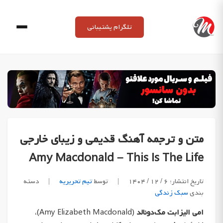
Ski
t
تلگرام پشتیبانی
conten
متن و ترجمه آهنگ قدیمی و زیبای خارجی
Amy Macdonald – This Is The Life
تاریخ انتشار: ۶ / ۱۲ / ۱۴۰۴
|
توسط
تیم تحریریه
|
دسته
بندی
سبک زندگی
امی الیزابت مک‌دونالد
(Amy Elizabeth Macdonald)،