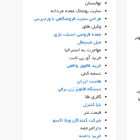
نهالستان
سایت پوشاک عمده مردانه
طراحی سایت فروشگاهی با وردپرس
وکیل طلاق
عمده فروشی اسباب بازی
 بهتر
مبل مینیمال
مهاجرت به استرالیا
خرید آی پی ثابت
خرید فالوور واقعی
تسمه کش
هاست ارزان
دستگاه قلاویز زن برقی
خود
گالری طلا
ا
بایا کنترل
قیمت تتر
شرکت کنندگان ویلا اکسو
دارالترجمه
خرید دامنه