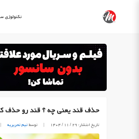
Ski
t
تکنولوژی
سب
conten
حذف قند یعنی چه ؟ قند رو حذف کر
تاریخ انتشار: ۲۹ / ۱۱ / ۱۴۰۴
|
توسط
تیم تحریریه
|