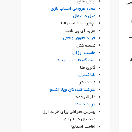
وکیل طلاق
سی
عمده فروشی اسباب بازی
مبل مینیمال
مهاجرت به استرالیا
خرید آی پی ثابت
ت
خرید فالوور واقعی
تسمه کش
هاست ارزان
ی
دستگاه قلاویز زن برقی
گالری طلا
بایا کنترل
قیمت تتر
شرکت کنندگان ویلا اکسو
دارالترجمه
خرید دامنه
بهترین صرافی برای خرید ارز
دیجیتال در ایران
اقامت اسپانیا