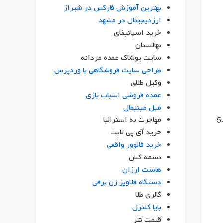
بهترین آموزش فارکس در شیراز
ارزدیجیتال در مشهد
خرید اسپاتیفای
نهالستان
سایت پوشاک عمده مردانه
طراحی سایت فروشگاهی با وردپرس
وکیل طلاق
عمده فروشی اسباب بازی
مبل مینیمال
مهاجرت به استرالیا
یک تابه نچسب را روی حرارت متوسط قرار دهید و کمی روغن اضافه کنید. همبرگرها را در تابه قرار دهید و هر طرف را حدود 4-5
خرید آی پی ثابت
خرید فالوور واقعی
تسمه کش
هاست ارزان
دستگاه قلاویز زن برقی
گالری طلا
بایا کنترل
قیمت تتر