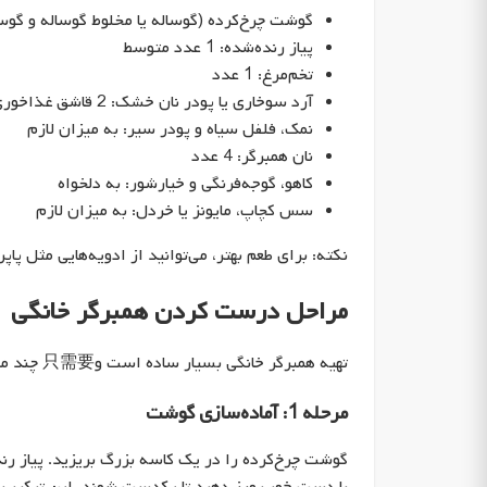
گوشت چرخ‌کرده (گوساله یا مخلوط گوساله و گوسفند): 0
پیاز رنده‌شده: 1 عدد متوسط
تخم‌مرغ: 1 عدد
آرد سوخاری یا پودر نان خشک: 2 قاشق غذاخوری
نمک، فلفل سیاه و پودر سیر: به میزان لازم
نان همبرگر: 4 عدد
کاهو، گوجه‌فرنگی و خیارشور: به دلخواه
سس کچاپ، مایونز یا خردل: به میزان لازم
نکته: برای طعم بهتر، می‌توانید از ادویه‌هایی مثل پاپ
مراحل درست کردن همبرگر خانگی
تهیه همبرگر خانگی بسیار ساده است و只需要 چند مرحله دارد. در ادامه، مراحل را به‌صورت دقیق توضیح می‌دهیم:
مرحله 1: آماده‌سازی گوشت
گوشت چرخ‌کرده را در یک کاسه بزرگ بریزید. پیاز رند
با دست خوب ورز دهید تا یکدست شوند. این ترکیب ب