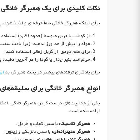
نکات کلیدی برای یک همبرگر خانگی 
برای اینکه همبرگر خانگی شما حرفه‌ای و لذیذ شود، ب
از گوشت با چربی متوسط (حدود 20%) استفاده کنید تا همبرگر آبدار بماند.
مواد را بیش از حد ورز ندهید، زیرا باعث سفت
برای طعم دودی، از گریل زغالی استفاده کنید.
می‌توانید پنیر چدار یا گودا را در آخرین دقیقه
برای یادگیری ترفندهای بیشتر در پخت همبرگر، به
این
انواع همبرگر خانگی برای سلیقه‌های
یکی از جذابیت‌های درست کردن همبرگر خانگی، امکا
ارائه شده است:
همبرگر کلاسیک:
با سس کچاپ و خردل.
همبرگر مدیترانه‌ای:
با سس تاتزیکی و زیتون.
همبرگر تند:
با فلفل هالوپینو و سس چیلی.