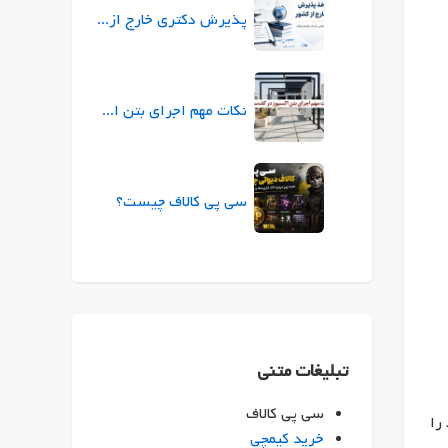
پذیرش دکتری خارج از کشور |راهنمای جامع شرایط، زبان، بورسیه
نکات مهم اجرای بتن اکسپوز در کف‌سازی
سی پی کالاف چیست؟
تبلیغات متنی
سی پی کالاف
را
خرید کیمچی