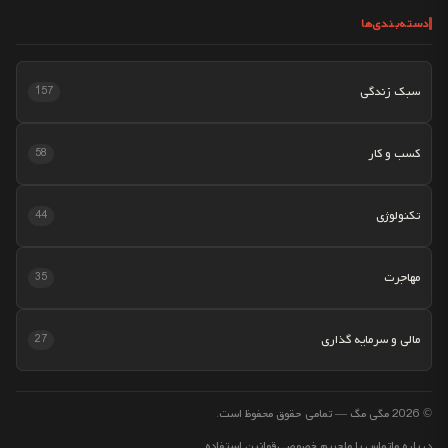
دسته‌بندی‌ها
سبک زندگی
157
کسب و کار
58
تکنولوژی
44
مهاجرت
35
مالی و سرمایه گذاری
27
© 2026 مگی مگ — تمامی حقوق محفوظ است.
درباره ما
تماس با ما
حریم خصوصی
قوانین استفاده