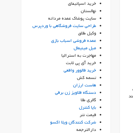
خرید اسپاتیفای
نهالستان
سایت پوشاک عمده مردانه
طراحی سایت فروشگاهی با وردپرس
وکیل طلاق
عمده فروشی اسباب بازی
مبل مینیمال
مهاجرت به استرالیا
خرید آی پی ثابت
خرید فالوور واقعی
تسمه کش
هاست ارزان
دستگاه قلاویز زن برقی
ند
گالری طلا
بایا کنترل
قیمت تتر
شرکت کنندگان ویلا اکسو
دارالترجمه