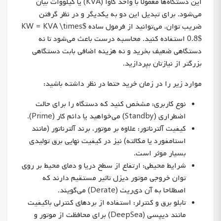
این دستگاه‌ها معمولا با واحد کاوا (KVA) یا کیلووات بیان
می‌شود. برای تبدیل این دو به یکدیگر و در نظر گرفتن
ضریب توان، می‌توانید از فرمول ساده $KW = KVA \times
0.8$ استفاده کنید. محاسبه درست باعث می‌شود تا نه
دستگاهی ضعیف بخرید و نه هزینه اضافی بابت دستگاهی
بزرگتر از نیازتان بپردازید.
موارد زیر را در زمان خرید حتما در نظر داشته باشید:
نوع کاربری: مشخص کنید که دستگاه را برای حالت
اضطراری (Standby) می‌خواهید یا دائم کار (Prime).
کیفیت آلترناتور: علاوه بر موتور، برند آلترناتور (مانند
استامفورد یا مکالته) نیز در کیفیت نهایی برق تولیدی
بسیار موثر است.
شرایط محیطی: ارتفاع از سطح دریا و دمای محیط بر روی
توان خروجی موتور دیزل تاثیر مستقیم دارند که
اصطلاحا به آن دی‌ریت (Derate) می‌گویند.
تابلو برق و کنترلر: استفاده از بردهای کنترلی باکیفیت
مانند دیپسی (DeepSea) برای محافظت از موتور و