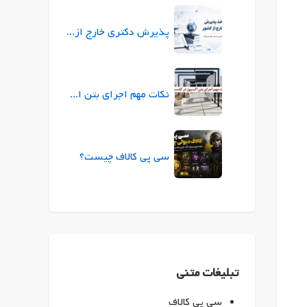
پذیرش دکتری خارج از کشور |راهنمای جامع شرایط، زبان، بورسیه
نکات مهم اجرای بتن اکسپوز در کف‌سازی
سی پی کالاف چیست؟
تبلیغات متنی
سی پی کالاف