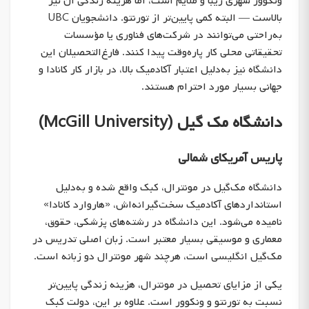
ونکوور شهری زیبا و ملایم است، اما هزینه زندگی آن نیز
بالاست — البته کمی پایین‌تر از تورنتو. دانشجویان UBC
به‌راحتی می‌توانند در شرکت‌های فناوری یا مؤسسات
تحقیقاتی محلی کار پاره‌وقت پیدا کنند. فارغ‌التحصیلان این
دانشگاه نیز به‌دلیل اعتبار آکادمیک بالا، در بازار کار کانادا و
جهانی بسیار مورد احترام هستند.
دانشگاه مک گیل (McGill University)
پاریس آمریکای شمالی
دانشگاه مک‌گیل در مونترال، کبک واقع شده و به‌دلیل
استانداردهای آکادمیک سخت‌گیرانه‌اش، «هاروارد کانادا»
نامیده می‌شود. این دانشگاه در رشته‌های پزشکی، حقوق،
معماری و موسیقی بسیار معتبر است. زبان اصلی تدریس در
مک‌گیل انگلیسی است، هرچند شهر مونترال دو زبانه است.
یکی از مزایای تحصیل در مونترال، هزینه زندگی پایین‌تر
نسبت به تورنتو و ونکوور است. علاوه بر این، دولت کبک