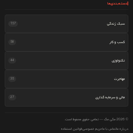
دسته‌بندی‌ها
سبک زندگی
157
کسب و کار
58
تکنولوژی
44
مهاجرت
35
مالی و سرمایه گذاری
27
© 2026 مگی مگ — تمامی حقوق محفوظ است.
درباره ما
تماس با ما
حریم خصوصی
قوانین استفاده