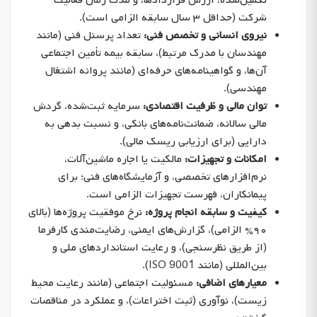
شرکت (حداقل ۳ سال سابقه الزامی است).
نیروی انسانی و تخصص فنی:
تعداد پرسنل فنی (مانند
مهندسان با مدرک مرتبط)، سابقه بیمه تأمین اجتماعی
آن‌ها، و گواهینامه‌های حرفه‌ای (مانند پروانه اشتغال
مهندسی).
توان مالی و ظرفیت اقتصادی:
سرمایه ثبت‌شده، گردش
مالی سالانه، ضمانت‌نامه‌های بانکی، و نسبت بدهی به
دارایی (برای ارزیابی ریسک مالی).
امکانات و تجهیزات:
مالکیت یا اجاره ماشین‌آلات،
نرم‌افزارهای تخصصی، و آزمایشگاه‌های فنی؛ برای
پیمانکاران، فهرست تجهیزات الزامی است.
کیفیت و سابقه انجام پروژه:
نرخ موفقیت پروژه‌ها (بالای
۹۰% الزامی)، گزارش‌های ایمنی، رضایت‌مندی کارفرما
(از طریق نظرسنجی)، و رعایت استانداردهای ملی و
بین‌المللی (مانند ISO 9001).
معیارهای اضافی:
مسئولیت اجتماعی (مانند رعایت محیط
زیست)، نوآوری (ثبت اختراعات)، و عملکرد در مناقصات