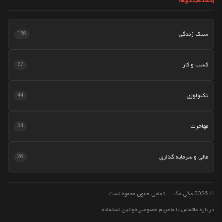
دسته‌بندی‌ها
سبک زندگی
156
کسب و کار
57
تکنولوژی
44
مهاجرت
34
مالی و سرمایه گذاری
26
© 2026 مگی مگ — تمامی حقوق محفوظ است.
درباره ما
تماس با ما
حریم خصوصی
قوانین استفاده