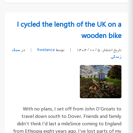
I cycled the length of the UK on a
wooden bike
تاریخ انتشار: ۵ / ۱۰ / ۱۴۰۴
|
توسط
freelance
|
در
سبک
زندگی
With no plans, I set off from John O’Groats to
travel down south to Dover. Friends and family
didn’t think I’d last a mileSince coming to England
from Ethiopia eight years ago, I’ve lost parts of my